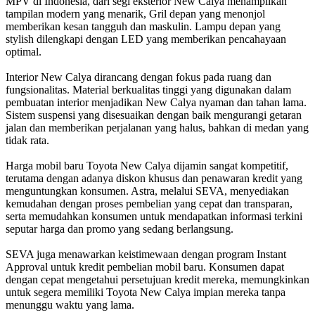
MPV di Indonesia, dari segi eksterior New Calya menampilkan
tampilan modern yang menarik, Gril depan yang menonjol
memberikan kesan tangguh dan maskulin. Lampu depan yang
stylish dilengkapi dengan LED yang memberikan pencahayaan
optimal.
Interior New Calya dirancang dengan fokus pada ruang dan
fungsionalitas. Material berkualitas tinggi yang digunakan dalam
pembuatan interior menjadikan New Calya nyaman dan tahan lama.
Sistem suspensi yang disesuaikan dengan baik mengurangi getaran
jalan dan memberikan perjalanan yang halus, bahkan di medan yang
tidak rata.
Harga mobil baru Toyota New Calya dijamin sangat kompetitif,
terutama dengan adanya diskon khusus dan penawaran kredit yang
menguntungkan konsumen. Astra, melalui SEVA, menyediakan
kemudahan dengan proses pembelian yang cepat dan transparan,
serta memudahkan konsumen untuk mendapatkan informasi terkini
seputar harga dan promo yang sedang berlangsung.
SEVA juga menawarkan keistimewaan dengan program Instant
Approval untuk kredit pembelian mobil baru. Konsumen dapat
dengan cepat mengetahui persetujuan kredit mereka, memungkinkan
untuk segera memiliki Toyota New Calya impian mereka tanpa
menunggu waktu yang lama.