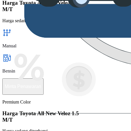
Harga Toyota All New Veloz 1.5
M/T
Harga sedang diperbarui
Manual
Bensin
Minta Penawaran
Premium Color
Harga Toyota All New Veloz 1.5
M/T
Harga sedang diperbarui