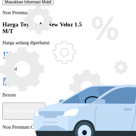
Masukkan Informasi Mobil
Non Premium Color
Harga Toyota All New Veloz 1.5
M/T
Harga sedang diperbarui
Manual
Bensin
Minta Penawaran
Non Premium Color