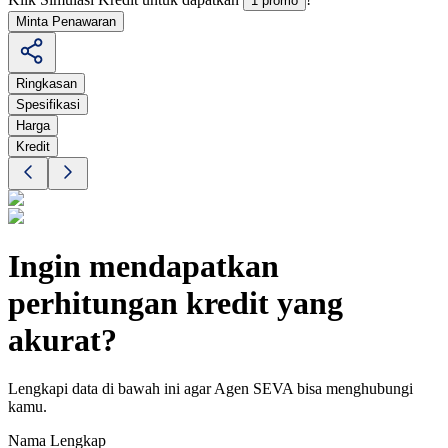
1 promo
Minta Penawaran
Ringkasan
Spesifikasi
Harga
Kredit
Ingin mendapatkan
perhitungan kredit yang
akurat?
Lengkapi data di bawah ini agar Agen SEVA bisa menghubungi
kamu.
Nama Lengkap