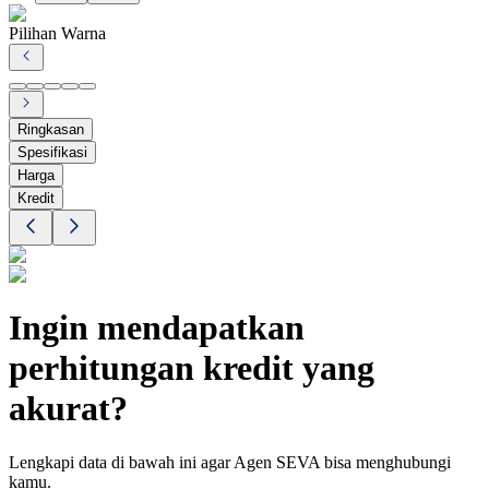
Pilihan Warna
Ringkasan
Spesifikasi
Harga
Kredit
Ingin mendapatkan
perhitungan kredit yang
akurat?
Lengkapi data di bawah ini agar Agen SEVA bisa menghubungi
kamu.