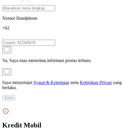
Nomor Handphone
+62
Ya, Saya mau menerima informasi promo terbaru.
Saya menyetujui
Syarat & Ketentuan
serta
Kebijakan Privasi
yang
berlaku
.
Kirim
Kredit Mobil