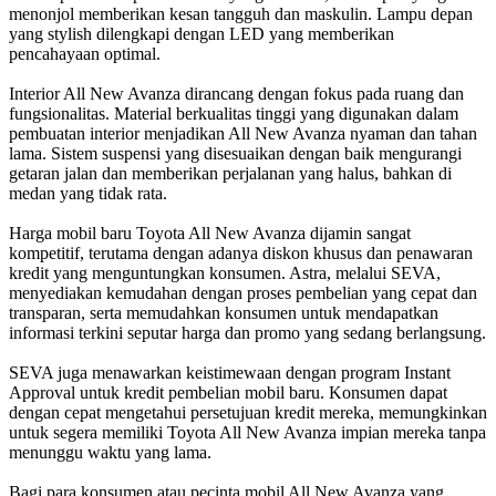
menonjol memberikan kesan tangguh dan maskulin. Lampu depan
yang stylish dilengkapi dengan LED yang memberikan
pencahayaan optimal.
Interior All New Avanza dirancang dengan fokus pada ruang dan
fungsionalitas. Material berkualitas tinggi yang digunakan dalam
pembuatan interior menjadikan All New Avanza nyaman dan tahan
lama. Sistem suspensi yang disesuaikan dengan baik mengurangi
getaran jalan dan memberikan perjalanan yang halus, bahkan di
medan yang tidak rata.
Harga mobil baru Toyota All New Avanza dijamin sangat
kompetitif, terutama dengan adanya diskon khusus dan penawaran
kredit yang menguntungkan konsumen. Astra, melalui SEVA,
menyediakan kemudahan dengan proses pembelian yang cepat dan
transparan, serta memudahkan konsumen untuk mendapatkan
informasi terkini seputar harga dan promo yang sedang berlangsung.
SEVA juga menawarkan keistimewaan dengan program Instant
Approval untuk kredit pembelian mobil baru. Konsumen dapat
dengan cepat mengetahui persetujuan kredit mereka, memungkinkan
untuk segera memiliki Toyota All New Avanza impian mereka tanpa
menunggu waktu yang lama.
Bagi para konsumen atau pecinta mobil All New Avanza yang