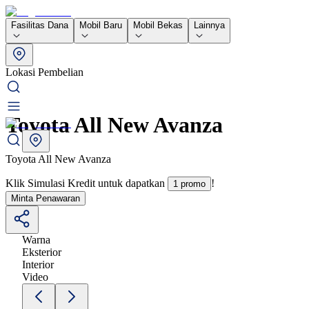
Fasilitas Dana
Mobil Baru
Mobil Bekas
Lainnya
Lokasi Pembelian
Toyota All New Avanza
Toyota All New Avanza
Klik Simulasi Kredit untuk dapatkan
!
1 promo
Minta Penawaran
Warna
Eksterior
Interior
Video