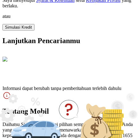
Saya menyetujui
Syarat & Ketentuan
serta
Kebijakan Privasi
yang
berlaku
.
atau
Simulasi Kredit
Lanjutkan Pencarianmu
Informasi dapat berubah tanpa pemberitahuan terlebih dahulu
Tentang Mobil
Daihatsu Sigra hadir sebagai pilihan sempurna bagi Keluarga Anda
yang mencari 7 Seater MPV, menawarkan kenyamanan dan
kepraktisan untuk keluarga Anda dengan dimensi 4110 mm x 1655