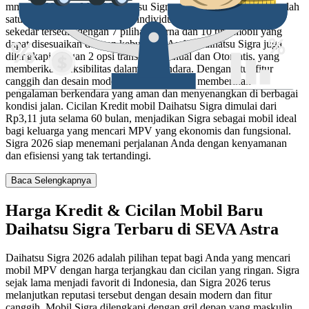
mm x 1600 mm. Mobil Daihatsu Sigra . di Indonesia, menjadi salah
satu mobil yang diminati bagi individu maupun keluarga. Tidak
sekedar tersedia dengan 7 pilihan warna dan 10 tipe mobil yang
dapat disesuaikan dengan kebutuhan Anda, Daihatsu Sigra juga
dilengkapi dengan 2 opsi transmisi Manual dan Otomatis, yang
memberikan fleksibilitas dalam berkendara. Dengan fitur-fitur
canggih dan desain modern, Daihatsu Sigra memberikan
pengalaman berkendara yang aman dan menyenangkan di berbagai
kondisi jalan. Cicilan Kredit mobil Daihatsu Sigra dimulai dari
Rp3,11 juta selama 60 bulan, menjadikan Sigra sebagai mobil ideal
bagi keluarga yang mencari MPV yang ekonomis dan fungsional.
Sigra 2026 siap menemani perjalanan Anda dengan kenyamanan
dan efisiensi yang tak tertandingi.
Baca Selengkapnya
Harga Kredit & Cicilan Mobil Baru
Daihatsu Sigra Terbaru di SEVA Astra
Daihatsu Sigra 2026 adalah pilihan tepat bagi Anda yang mencari
mobil MPV dengan harga terjangkau dan cicilan yang ringan. Sigra
sejak lama menjadi favorit di Indonesia, dan Sigra 2026 terus
melanjutkan reputasi tersebut dengan desain modern dan fitur
canggih. Mobil Sigra dilengkapi dengan gril depan yang maskulin