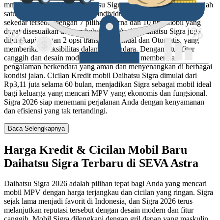
mm x 1600 mm. Mobil Daihatsu Sigra . di Indonesia, menjadi salah
satu mobil yang diminati bagi individu maupun keluarga. Tidak
sekedar tersedia dengan 7 pilihan warna dan 10 tipe mobil yang
dapat disesuaikan dengan kebutuhan Anda, Daihatsu Sigra juga
dilengkapi dengan 2 opsi transmisi Manual dan Otomatis, yang
memberikan fleksibilitas dalam berkendara. Dengan fitur-fitur
canggih dan desain modern, Daihatsu Sigra memberikan
pengalaman berkendara yang aman dan menyenangkan di berbagai
kondisi jalan. Cicilan Kredit mobil Daihatsu Sigra dimulai dari
Rp3,11 juta selama 60 bulan, menjadikan Sigra sebagai mobil ideal
bagi keluarga yang mencari MPV yang ekonomis dan fungsional.
Sigra 2026 siap menemani perjalanan Anda dengan kenyamanan
dan efisiensi yang tak tertandingi.
Baca Selengkapnya
Harga Kredit & Cicilan Mobil Baru
Daihatsu Sigra Terbaru di SEVA Astra
Daihatsu Sigra 2026 adalah pilihan tepat bagi Anda yang mencari
mobil MPV dengan harga terjangkau dan cicilan yang ringan. Sigra
sejak lama menjadi favorit di Indonesia, dan Sigra 2026 terus
melanjutkan reputasi tersebut dengan desain modern dan fitur
canggih. Mobil Sigra dilengkapi dengan gril depan yang maskulin