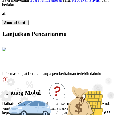
Saya menyetujui
Syarat & Ketentuan
serta
Kebijakan Privasi
yang
berlaku
.
atau
Simulasi Kredit
Lanjutkan Pencarianmu
Informasi dapat berubah tanpa pemberitahuan terlebih dahulu
Tentang Mobil
Daihatsu Sigra hadir sebagai pilihan sempurna bagi Keluarga Anda
yang mencari 7 Seater MPV, menawarkan kenyamanan dan
kepraktisan untuk keluarga Anda dengan dimensi 4110 mm x 1655