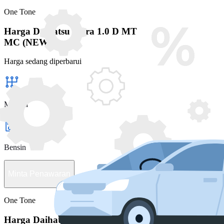
One Tone
Harga Daihatsu Sigra 1.0 D MT
MC (NEW)
Harga sedang diperbarui
Manual
Bensin
Minta Penawaran
One Tone
Harga Daihatsu Sigra 1.0 M MT