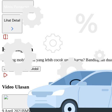
Minta Penawaran
Lihat Detail
Bandingkan
Bingung mobil mana yang lebih cocok untuk kamu? Bandingkan dua a
Mulai Bandingkan Mobil
Video Ulasan
9 April 2021
BMW Seri 5 2021 | First Impression | OtoDriver