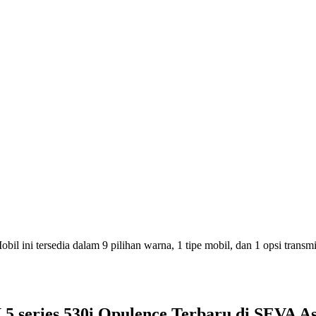
 ini tersedia dalam 9 pilihan warna, 1 tipe mobil, dan 1 opsi transmis
 series 530i Opulence Terbaru di SEVA As