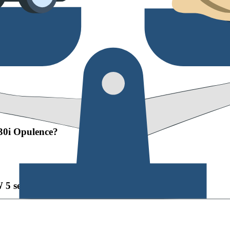
30i Opulence?
 5 series 530i Opulence 2026?