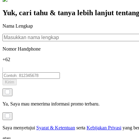
Yuk, cari tahu & tanya lebih lanjut tentan
Nama Lengkap
Nomor Handphone
+62
Kirim
Ya, Saya mau menerima informasi promo terbaru.
Saya menyetujui
Syarat & Ketentuan
serta
Kebijakan Privasi
yang be
atau