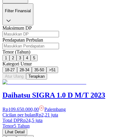
Filter Finansial
Maksimum DP
Pendapatan Perbulan
Tenor (Tahun)
1
2
3
4
5
Kategori Umur
18-27
28-34
35-50
>51
Atur Ulang
Terapkan
Daihatsu
SIGRA
1.0 D M/T
2023
Rp109.650.000,00
Palembang
Cicilan per bulan
Rp2,21 juta
Total DP
Rp
24,5
juta
Tenor
5
Tahun
Lihat Detail