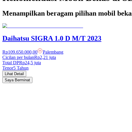
Menampilkan beragam pilihan mobil beka
Daihatsu
SIGRA
1.0 D M/T
2023
Rp109.650.000,00
Palembang
Cicilan per bulan
Rp2,21 juta
Total DP
Rp
24,5
juta
Tenor
5
Tahun
Lihat Detail
Saya Berminat