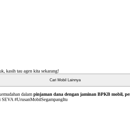
k, kasih tau agen kita sekarang!
Cari Mobil Lainnya
n kemudahan dalam
pinjaman dana dengan jaminan BPKB mobil, pe
i SEVA #UrusanMobilSegampangItu