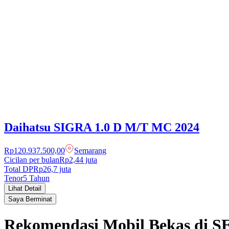
Daihatsu
SIGRA
1.0 D M/T MC
2024
Rp120.937.500,00
Semarang
Cicilan per bulan
Rp2,44 juta
Total DP
Rp
26,7
juta
Tenor
5
Tahun
Lihat Detail
Saya Berminat
Rekomendasi Mobil Bekas di 