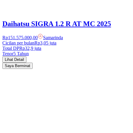
Daihatsu
SIGRA
1.2 R AT MC
2025
Rp151.575.000,00
Samarinda
Cicilan per bulan
Rp3,05 juta
Total DP
Rp
32,9
juta
Tenor
5
Tahun
Lihat Detail
Saya Berminat