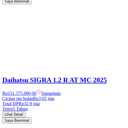
Saya Berminat
Daihatsu
SIGRA
1.2 R AT MC
2025
Rp151.575.000,00
Samarinda
Cicilan per bulan
Rp3,05 juta
Total DP
Rp
32,9
juta
Tenor
5
Tahun
Lihat Detail
Saya Berminat