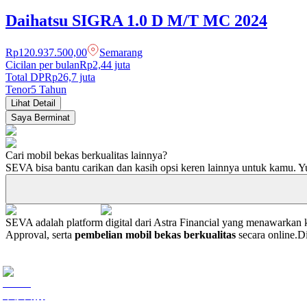
Daihatsu
SIGRA
1.0 D M/T MC
2024
Rp120.937.500,00
Semarang
Cicilan per bulan
Rp2,44 juta
Total DP
Rp
26,7
juta
Tenor
5
Tahun
Lihat Detail
Saya Berminat
Cari mobil bekas berkualitas lainnya?
SEVA bisa bantu carikan dan kasih opsi keren lainnya untuk kamu. Yu
SEVA adalah platform digital dari Astra Financial yang menawarka
Approval, serta
pembelian mobil bekas berkualitas
secara online.
D