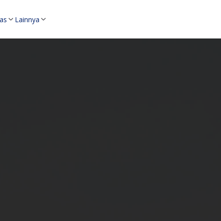
as
Lainnya