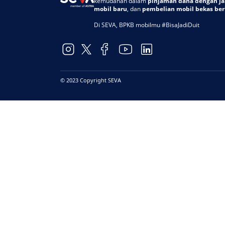
kemudahan dalam
pinjaman dana dengan j
mobil baru
, dan
pembelian mobil bekas berk
Di SEVA, BPKB mobilmu #BisaJadiDuit
© 2023 Copyright SEVA