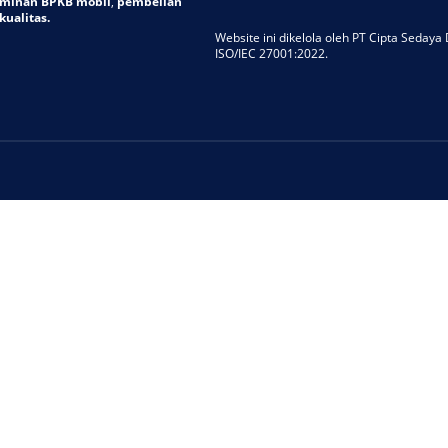
aminan BPKB mobil
,
pembelian
ualitas.
Website ini dikelola oleh PT Cipta Sedaya D
ISO/IEC 27001:2022.